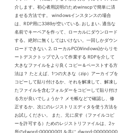
介します。初心者用説明のためwinscpで簡単に済
ませる方法です。 windowsインスタンスの場合
は、RDP用に3389が空いている. おしまい. 適当な
名前でキーペアを作って、ローカルにダウンロード
する。絶対に無くしてはいけない。一回しかダウン
ロードできない. 2. ローカルPC(Windows)からリモ
ートデスクトップで入って作業する RDPを介して
大きなファイルをより良くコピー＆ペーストする方
法は？ たとえば、1つの大きな（zip）アーカイブを
コピーして貼り付けるか、それを解凍して、解凍し
たファイルを含むフォルダーをコピーして貼り付け
る方が良いでしょうか？ メモ帳などで確認し、修
正するか、次にのレジストリエディタを使う方法を
お試しください。 また、元に戻す（ファイルコピ
ーを許可する）ためのレジストリファイルは、2ヶ
所のdword:00000001 を共に dword:00000000