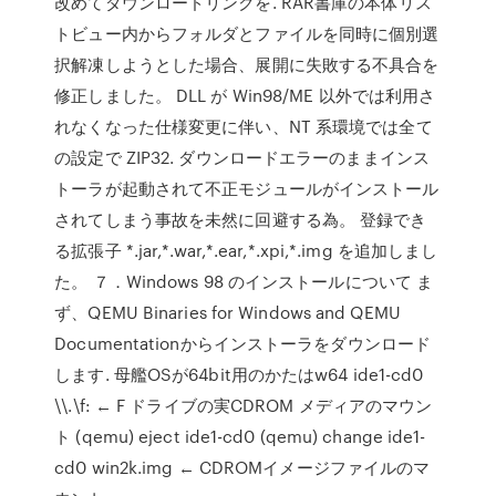
改めてダウンロードリンクを. RAR書庫の本体リス
トビュー内からフォルダとファイルを同時に個別選
択解凍しようとした場合、展開に失敗する不具合を
修正しました。 DLL が Win98/ME 以外では利用さ
れなくなった仕様変更に伴い、NT 系環境では全て
の設定で ZIP32. ダウンロードエラーのままインス
トーラが起動されて不正モジュールがインストール
されてしまう事故を未然に回避する為。 登録でき
る拡張子 *.jar,*.war,*.ear,*.xpi,*.img を追加しまし
た。 ７．Windows 98 のインストールについて ま
ず、QEMU Binaries for Windows and QEMU
Documentationからインストーラをダウンロード
します. 母艦OSが64bit用のかたはw64 ide1-cd0
\\.\f: ← F ドライブの実CDROM メディアのマウン
ト (qemu) eject ide1-cd0 (qemu) change ide1-
cd0 win2k.img ← CDROMイメージファイルのマ